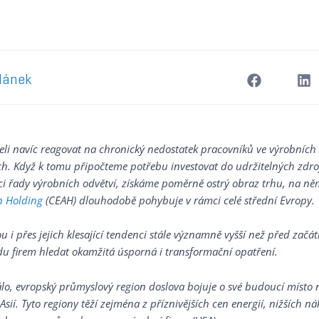
článek
li navíc reagovat na chronický nedostatek pracovníků ve výrobních 
. Když k tomu připočteme potřebu investovat do udržitelných zdrojů
ci řady výrobních odvětví, získáme poměrně ostrý obraz trhu, na n
n Holding
(CEAH) dlouhodobě pohybuje v rámci celé střední Evropy.
ou i přes jejich klesající tendenci stále významně vyšší než před začá
adu firem hledat okamžitá úsporná i transformační opatření.
lo, evropský průmyslový region doslova bojuje o své budoucí místo 
Asií. Tyto regiony těží zejména z příznivějších cen energií, nižších 