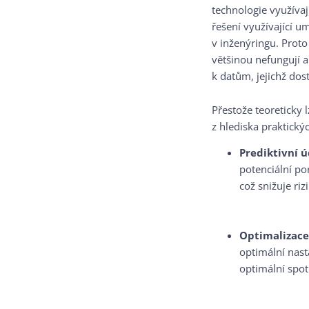
technologie využívaj
řešení využívající u
v inženýringu. Prot
většinou nefungují 
k datům, jejichž dost
Přestože teoreticky 
z hlediska praktický
Prediktivní ú
potenciální p
což snižuje ri
Optimalizace
optimální nast
optimální spot