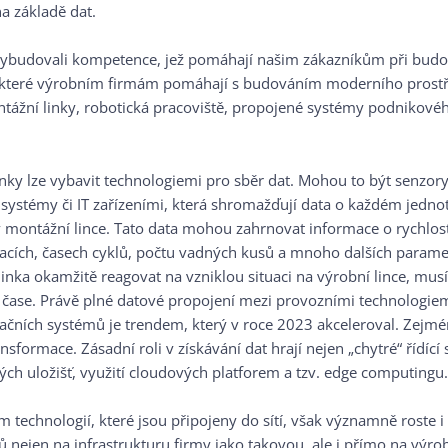
 základě dat.
ybudovali kompetence, jež pomáhají našim zákazníkům při budo
, které výrobním firmám pomáhají s budováním moderního prostř
ážní linky, robotická pracoviště, propojené systémy podnikovéh
ky lze vybavit technologiemi pro sběr dat. Mohou to být senzory,
 systémy či IT zařízeními, která shromažďují data o každém jedno
 montážní lince. Tato data mohou zahrnovat informace o rychlost
 tlacích, časech cyklů, počtu vadných kusů a mnoho dalších param
inka okamžitě reagovat na vzniklou situaci na výrobní lince, musí
čase. Právě plné datové propojení mezi provozními technologie
čních systémů je trendem, který v roce 2023 akceleroval. Zejmén
ansformace. Zásadní roli v získávání dat hrají nejen „chytré“ řídící
ých uložišť, využití cloudových platforem a tzv. edge computingu.
technologií, které jsou připojeny do sítí, však významně roste i 
 nejen na infrastrukturu firmy jako takovou, ale i přímo na výro