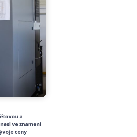
větovou a
 nesl ve znamení
vývoje ceny