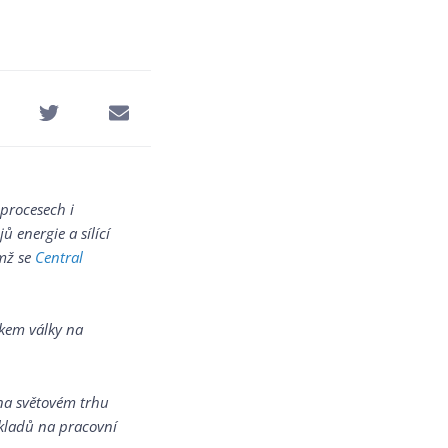
procesech i
 energie a sílící
ěmž se
Central
tkem války na
na světovém trhu
nákladů na pracovní