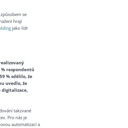
ým způsobem se
ažení hrají
olding
jako lídr
realizovaný
4 % respondentů
9 % sdělilo, že
u uvedlo, že
digitalizace,
udování takzvané
ev. Pro nás je
lovou automatizací a