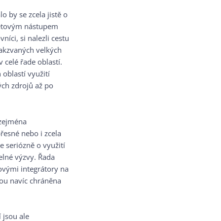
 by se zcela jistě o
raketovým nástupem
íci, si nalezli cestu
 takzvaných velkých
celé řade oblastí.
oblastí využití
ých zdrojů až po
 zejména
řesné nebo i zcela
e seriózně o využití
telné výzvy. Řada
ovými integrátory na
jsou navíc chráněna
 jsou ale