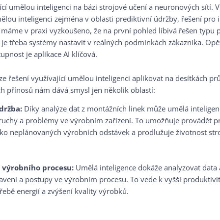
ící umělou inteligenci na bázi strojové učení a neuronových sítí. 
mělou inteligenci zejména v oblasti prediktivní údržby, řešení pro 
o máme v praxi vyzkoušeno, že na první pohled líbivá řešen typu 
a je třeba systémy nastavit v reálných podmínkách zákazníka. Opě
upnost je aplikace AI klíčová.
lze řešení využívající umělou inteligenci aplikovat na desítkách p
ch přínosů nám dává smysl jen několik oblastí:
držba:
Díky analýze dat z montážních linek může umělá inteligen
oruchy a problémy ve výrobním zařízení. To umožňuje provádět pr
ziko neplánovaných výrobních odstávek a prodlužuje životnost str
 výrobního procesu:
Umělá inteligence dokáže analyzovat data a
avení a postupy ve výrobním procesu. To vede k vyšší produktivi
řebě energií a zvýšení kvality výrobků.