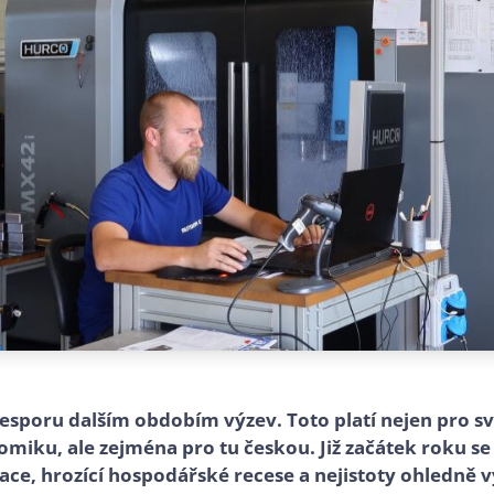
esporu dalším obdobím výzev. Toto platí nejen pro s
iku, ale zejména pro tu českou. Již začátek roku se
flace, hrozící hospodářské recese a nejistoty ohledně 