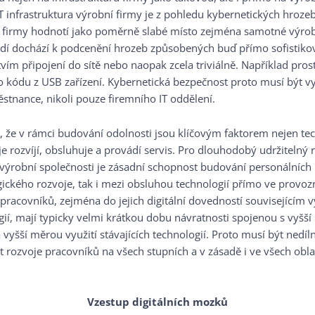
T infrastruktura výrobní firmy je z pohledu kybernetických hroze
 firmy hodnotí jako poměrně slabé místo zejména samotné výrob
edí dochází k podcenění hrozeb způsobených buď přímo sofisti
vím připojení do sítě nebo naopak zcela triviálně. Například pros
 kódu z USB zařízení. Kybernetická bezpečnost proto musí být 
stnance, nikoli pouze firemního IT oddělení.
, že v rámci budování odolnosti jsou klíčovým faktorem nejen te
 je rozvíjí, obsluhuje a provádí servis. Pro dlouhodobý udržitelný r
výrobní společnosti je zásadní schopnost budování personálních
ického rozvoje, tak i mezi obsluhou technologií přímo ve provoz
 pracovníků, zejména do jejich digitální dovedností souvisejícím 
í, mají typicky velmi krátkou dobu návratnosti spojenou s vyšší 
vyšší měrou využití stávajících technologií. Proto musí být nedíl
t rozvoje pracovníků na všech stupních a v zásadě i ve všech obla
Vzestup digitálních mozků