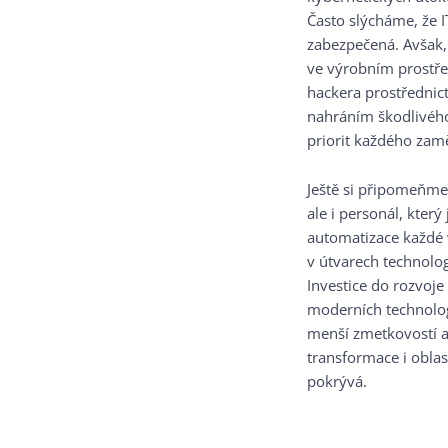
Často slýcháme, že I
zabezpečená. Avšak,
ve výrobním prostř
hackera prostřednict
nahráním škodlivého
priorit každého zamě
Ještě si připomeňme
ale i personál, který
automatizace každé 
v útvarech technolog
Investice do rozvoje
moderních technologi
menší zmetkovostí a 
transformace i oblas
pokrývá.