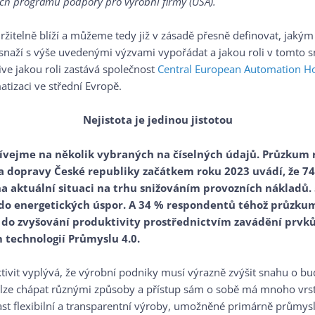
ních programů podpory pro výrobní firmy (USA).
ržitelně blíží a můžeme tedy již v zásadě přesně definovat, jak
snaží s výše uvedenými výzvami vypořádat a jakou roli v tomto sn
ive jakou roli zastává společnost
Central European Automation H
tizaci ve střední Evropě.
Nejistota je jedinou jistotou
dívejme na několik vybraných na číselných údajů. Průzkum 
 dopravy České republiky začátkem roku 2023 uvádí, že 7
a aktuální situaci na trhu snižováním provozních nákladů. 5
do energetických úspor. A 34 % respondentů téhož průzkum
 do zvyšování produktivity prostřednictvím zavádění prvků 
 technologií Průmyslu 4.0.
tivit vyplývá, že výrobní podniky musí výrazně zvýšit snahu o b
 lze chápat různými způsoby a přístup sám o sobě má mnoho vrst
ast flexibilní a transparentní výroby, umožněné primárně průmys