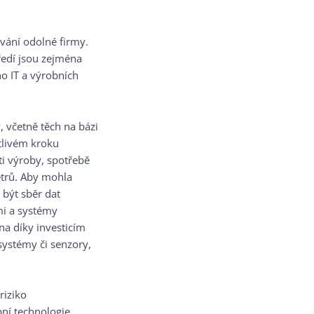
vání odolné firmy.
edí jsou zejména
o IT a výrobních
 včetně těch na bázi
tlivém kroku
i výroby, spotřebě
etrů. Aby mohla
 být sběr dat
mi a systémy
a díky investicím
 systémy či senzory,
riziko
bní technologie.