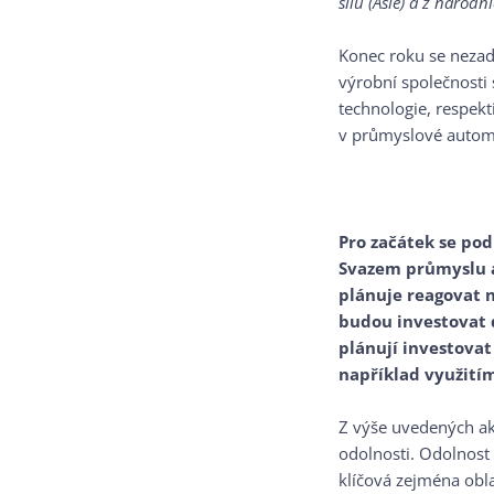
sílu (Asie) a z národ
Konec roku se nezad
výrobní společnosti 
technologie, respekt
v průmyslové automa
Pro začátek se po
Svazem průmyslu a
plánuje reagovat n
budou investovat 
plánují investovat
například využitím
Z výše uvedených ak
odolnosti. Odolnost
klíčová zejména obl