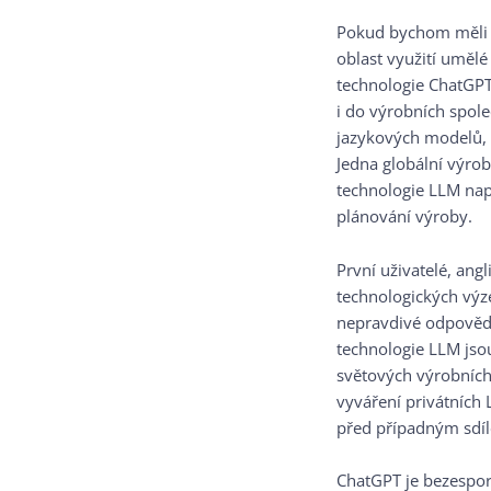
Pokud bychom měli v
oblast využití umělé
technologie ChatGPT 
i do výrobních spole
jazykových modelů, 
Jedna globální výrob
technologie LLM např
plánování výroby.
První uživatelé, ang
technologických výz
nepravdivé odpovědi.
technologie LLM jsou
světových výrobních
vyváření privátních 
před případným sdí
ChatGPT je bezespor