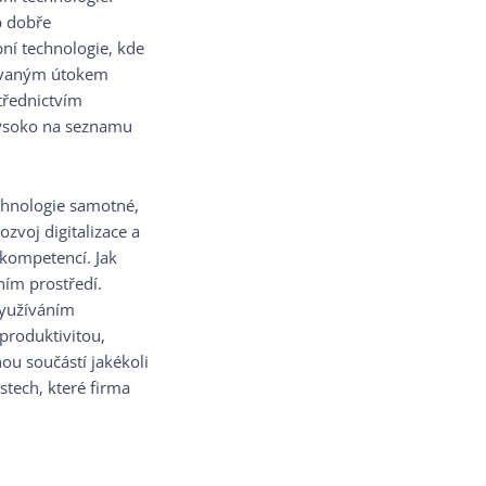
b dobře
ní technologie, kde
kovaným útokem
třednictvím
vysoko na seznamu
chnologie samotné,
ozvoj digitalizace a
 kompetencí. Jak
ním prostředí.
využíváním
produktivitou,
nou součástí jakékoli
stech, které firma