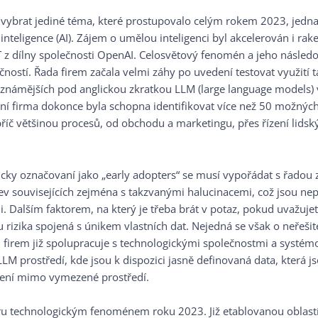
ybrat jediné téma, které prostupovalo celým rokem 2023, jednalo
 inteligence (AI). Zájem o umělou inteligenci byl akcelerován i 
z dílny společnosti OpenAI. Celosvětový fenomén a jeho následovn
čností. Řada firem začala velmi záhy po uvedení testovat využití
známějších pod anglickou zkratkou LLM (large language models) v 
ní firma dokonce byla schopna identifikovat více než 50 možných 
íč většinou procesů, od obchodu a marketingu, přes řízení lidsk
licky označovaní jako „early adopters“ se musí vypořádat s řadou
ev souvisejících zejména s takzvanými halucinacemi, což jsou nep
 Dalším faktorem, na který je třeba brát v potaz, pokud uvažujet
 rizika spojená s únikem vlastních dat. Nejedná se však o neřeši
 firem již spolupracuje s technologickými společnostmi a systém
LLM prostředí, kde jsou k dispozici jasně definovaná data, která 
lení mimo vymezené prostředí.
u technologickým fenoménem roku 2023. Již etablovanou oblastí