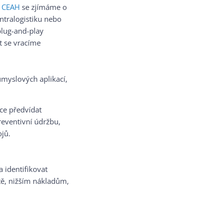
V
CEAH
se zjímáme o
intralogistiku nebo
plug-and-play
t se vracíme
růmyslových aplikací,
ce předvídat
eventivní údržbu,
ojů.
 identifikovat
tě, nižším nákladům,