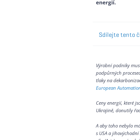
energií.
Sdílejte tento 
Výrobní podniky muse
podpůrných procesech
tlaky na dekarboniza
European Automatio
Ceny energií, které js
Ukrajině, donutily ř
A aby toho nebylo má
s USA a jihovýchodní 