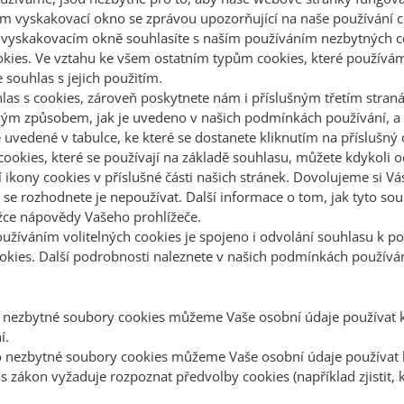
ám vyskakovací okno se zprávou upozorňující na naše používání c
ve vyskakovacím okně souhlasíte s naším používáním nezbytných
okies. Ve vztahu ke všem ostatním typům cookies, které používám
souhlas s jejich použitím.
hlas s cookies, zároveň poskytnete nám i příslušným třetím stra
ovým způsobem, jak je uvedeno v našich podmínkách používání, 
 uvedené v tabulce, ke které se dostanete kliknutím na příslušn
cookies, které se používají na základě souhlasu, můžete kdykoli 
 ikony cookies v příslušné části našich stránek. Dovolujeme si 
o se rozhodnete je nepoužívat. Další informace o tom, jak tyto sou
ožce nápovědy Vašeho prohlížeče.
žíváním volitelných cookies je spojeno i odvolání souhlasu k pou
ies. Další podrobnosti naleznete v našich podmínkách používán
nezbytné soubory cookies můžeme Vaše osobní údaje používat k 
í.
nezbytné soubory cookies můžeme Vaše osobní údaje používat k 
 zákon vyžaduje rozpoznat předvolby cookies (například zjistit, k