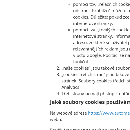
pomocí tzv. „relačních cook
odstraní. Prohlížeč můžete n
cookies. Důležité: pokud zc
internetové stránky.
pomocí tzv. „trvalých cooki
internetové stránky. Informa
adresu, ze které se uživatel 
relevantnějších reklam jsou
v účtu Google. Počítač lze n
funkční.
„naše cookies“ jsou takové soubor
„cookies třetích stran“ jsou takov
stránek. Soubory cookies třetích 
Analytics).
Třetí strany nemají přístup k dat
Jaké soubory cookies používá
Na webové adrese
https://www.automac
webu.
Používáme tedy tyto soubory cookies: