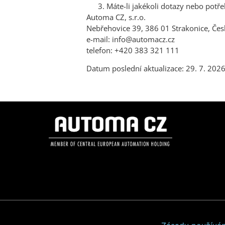
Máte-li jakékoli dotazy nebo potř
Automa CZ, s.r.o.
Nebřehovice 39, 386 01 Strakonice, Čes
e-mail: info@automacz.cz
telefon: +420 383 321 111
Datum poslední aktualizace: 29. 7. 202