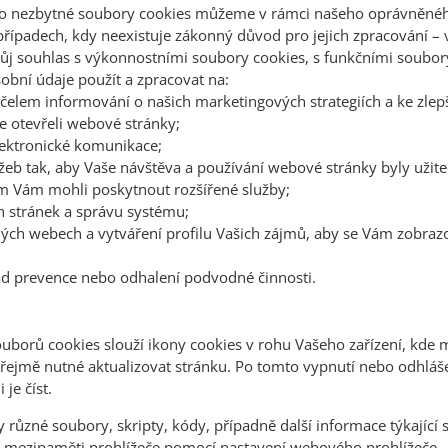
o nezbytné soubory cookies můžeme v rámci našeho oprávněného
ípadech, kdy neexistuje zákonný důvod pro jejich zpracování – v
svůj souhlas s výkonnostními soubory cookies, s funkčními soub
bní údaje použít a zpracovat na:
elem informování o našich marketingových strategiích a ke zlepš
te otevřeli webové stránky;
lektronické komunikace;
žeb tak, aby Vaše návštěva a používání webové stránky byly užite
m Vám mohli poskytnout rozšířené služby;
h stránek a správu systému;
ných webech a vytváření profilu Vašich zájmů, aby se Vám zobrazo
lad prevence nebo odhalení podvodné činnosti.
uborů cookies slouží ikony cookies v rohu Vašeho zařízení, kde 
zřejmě nutné aktualizovat stránku. Po tomto vypnutí nebo odhláš
je číst.
y různé soubory, skripty, kódy, případně další informace týkající
 mezipaměti prohlížeče pomocí nastavení webového prohlížeče