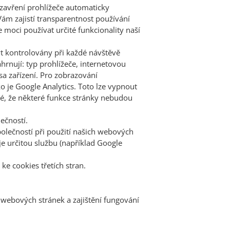
 zavření prohlížeče automaticky
Vám zajistí transparentnost používání
moci používat určité funkcionality naší
t kontrolovány při každé návštěvě
rnují: typ prohlížeče, internetovou
esa zařízení. Pro zobrazování
o je Google Analytics. Toto lze vypnout
žné, že některé funkce stránky nebudou
ečností.
polečností při použití našich webových
e určitou službu (například Google
e cookies třetích stran.
webových stránek a zajištění fungování