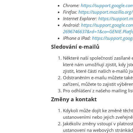
Chrome:
https://support.google.c
Firefox:
https://support.mozilla.org
Internet Explorer:
https://support.
Android:
https://support.google.c
2696746637&rd=1&co=GENIE.Plat
IPhone a IPad:
https://support.go
Sledování e-mailů
Některé naší společností zasílan
které nám umožňují zjistit, kdy js
zjistit, které části našich e-mailů 
Odstraněním e-mailu můžete také od
zařízení, můžete to zajistit výbě
Pro odhlášení z našeho mailing l
Změny a kontakt
Kdykoli může dojít ke změně těcht
ustanoveními nebo jejich zveřejn
Jakékoliv změny vstoupí v platno
ustanovení na webových stránkách,