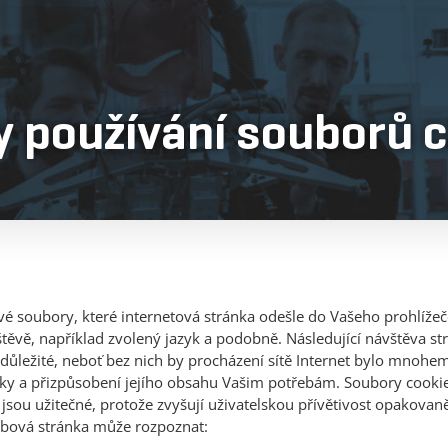
 používání souborů 
vé soubory, které internetová stránka odešle do Vašeho prohlíže
ěvě, například zvolený jazyk a podobně. Následující návštěva st
 důležité, neboť bez nich by procházení sítě Internet bylo mnohem
ránky a přizpůsobení jejího obsahu Vašim potřebám. Soubory cook
jsou užitečné, protože zvyšují uživatelskou přívětivost opakovan
ebová stránka může rozpoznat: