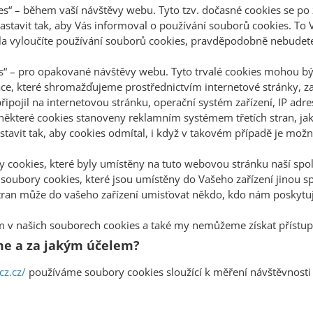
ies“ – během vaší návštěvy webu. Tyto tzv. dočasné cookies se po
astavit tak, aby Vás informoval o používání souborů cookies. To 
ela vyloučíte používání souborů cookies, pravděpodobně nebudete 
es“ – pro opakované návštěvy webu. Tyto trvalé cookies mohou bý
ce, které shromažďujeme prostřednictvím internetové stránky, zah
připojil na internetovou stránku, operační systém zařízení, IP adr
 některé cookies stanoveny reklamním systémem třetích stran, jak
astavit tak, aby cookies odmítal, i když v takovém případě je mo
y cookies, které byly umístěny na tuto webovou stránku naší spol
é soubory cookies, které jsou umístěny do Vašeho zařízení jinou s
stran může do vašeho zařízení umisťovat někdo, kdo nám poskytuj
ům v našich souborech cookies a také my nemůžeme získat přístup k
me a za jakým účelem?
z.cz/
používáme soubory cookies sloužící k měření návštěvnosti 