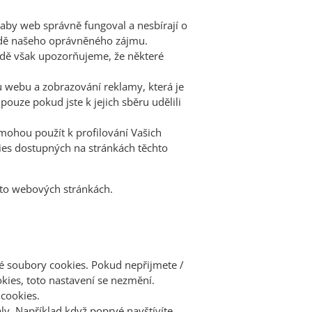
aby web správně fungoval a nesbírají o
ladě našeho oprávněného zájmu.
adě však upozorňujeme, že některé
hu webu a zobrazování reklamy, která je
ouze pokud jste k jejich sběru udělili
 mohou použít k profilování Vašich
ies dostupných na stránkách těchto
hto webových stránkách.
né soubory cookies. Pokud nepřijmete /
kies, toto nastavení se nezmění.
 cookies.
y. Například když poprvé navštívíte