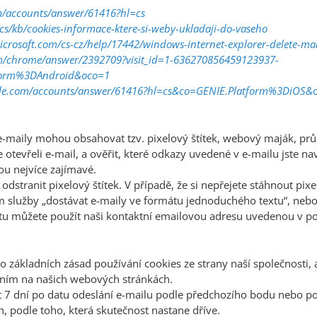
om/accounts/answer/61416?hl=cs
/cs/kb/cookies-informace-ktere-si-weby-ukladaji-do-vaseho
microsoft.com/cs-cz/help/17442/windows-internet-explorer-delete-ma
om/chrome/answer/2392709?visit_id=1-636270856459123937-
form%3DAndroid&oco=1
ogle.com/accounts/answer/61416?hl=cs&co=GENIE.Platform%3DiOS&
é e-maily mohou obsahovat tzv. pixelový štítek, webový maják, p
te otevřeli e-mail, a ověřit, které odkazy uvedené v e-mailu jste 
jsou nejvíce zajímavé.
stranit pixelový štítek. V případě, že si nepřejete stáhnout pix
rem služby „dostávat e-maily ve formátu jednoduchého textu“, neb
istu můžete použít naši kontaktní emailovou adresu uvedenou v 
o základních zásad používání cookies ze strany naší společnosti
ěním na našich webových stránkách.
st 7 dní po datu odeslání e-mailu podle předchozího bodu nebo p
 podle toho, která skutečnost nastane dříve.