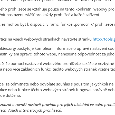
ho prohlížeče se vztahuje pouze na tento konkrétní webový prohl
it nastavení zvlášť pro každý prohlížeč a každé zařízení.
okies mohou být k dispozici v rámci funkce „pomocník“ prohlížeč
ytics na všech webových stránkách navštivte stránku
http://tools
ies.org/poskytuje komplexní informace o úpravě nastavení cook
 vlastníky ani správci tohoto webu, neneseme odpovědnost za jeho
adě, že pomocí nastavení webového prohlížeče zakážete nezbytné
 nebo více základních funkcí těchto webových stránek včetně těch
dě, že odmítnete nebo odvoláte souhlas s použitím jakýchkoli ne
nkce nebo funkce těchto webových stránek fungovat správně nebo 
de dotčeno.
mazat a rovněž nastavit pravidla pro jejich ukládání ve svém prohlíž
ech Vašich internetových prohlížečů: