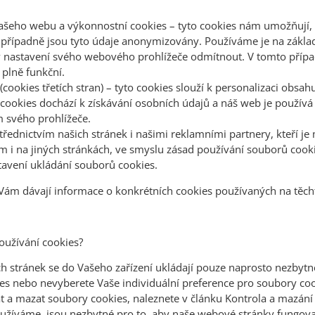
ašeho webu a výkonnostní cookies – tyto cookies nám umožňují, 
, případně jsou tyto údaje anonymizovány. Používáme je na zák
v nastavení svého webového prohlížeče odmítnout. V tomto příp
plně funkční.
 (cookies třetích stran) – tyto cookies slouží k personalizaci obsa
cookies dochází k získávání osobních údajů a náš web je používá p
m svého prohlížeče.
ednictvím našich stránek i našimi reklamními partnery, kteří je
am i na jiných stránkách, ve smyslu zásad používání souborů cook
avení ukládání souborů cookies.
 Vám dávají informace o konkrétních cookies používaných na těc
používání cookies?
h stránek se do Vašeho zařízení ukládají pouze naprosto nezbyt
s nebo nevyberete Vaše individuální preference pro soubory coo
t a mazat soubory cookies, naleznete v článku Kontrola a mazání
užíváme, jsou nezbytné pro to, aby naše webové stránky fungoval