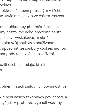
ookies.
 cookies způsobem popsaným v těchto
e, uvádíme, že tyto ve Vašem zařízení
nám souhlas, aby předmětné cookies
a my nastavíme nebo přečteme pouze
ý odkaz ve vyskakovacím okně.
odvolat svůj souhlas s používáním
Vás upozornit, že soubory cookies mohou
bory odstranit z Vašeho zařízení,
žití osobních údajů, které
í.
plnění našich smluvních povinností ve
plnění našich zákonných povinností, a
dyž jste v prohlížeči vypnuli všechny