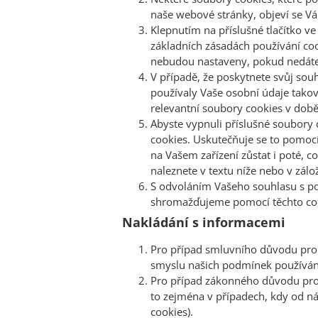
naše webové stránky, objeví se V
Klepnutím na příslušné tlačítko 
základních zásadách používání co
nebudou nastaveny, pokud nedáte 
V případě, že poskytnete svůj sou
používaly Vaše osobní údaje tak
relevantní soubory cookies v době
Abyste vypnuli příslušné soubory 
cookies. Uskutečňuje se to pomocí
na Vašem zařízení zůstat i poté, c
naleznete v textu níže nebo v zál
S odvoláním Vašeho souhlasu s pou
shromažďujeme pomocí těchto cook
Nakládání s informacemi
Pro případ smluvního důvodu pro 
smyslu našich podmínek používán
Pro případ zákonného důvodu pro 
to zejména v případech, kdy od nás
cookies).