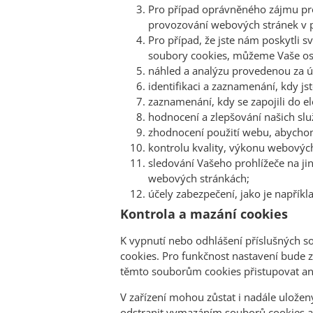
Pro případ oprávněného zájmu pr
provozování webových stránek v př
Pro případ, že jste nám poskytli 
soubory cookies, můžeme Vaše oso
náhled a analýzu provedenou za úč
identifikaci a zaznamenání, kdy js
zaznamenání, kdy se zapojili do e
hodnocení a zlepšování našich slu
zhodnocení použití webu, abycho
kontrolu kvality, výkonu webovýc
sledování Vašeho prohlížeče na ji
webových stránkách;
účely zabezpečení, jako je napřík
Kontrola a mazání cookies
K vypnutí nebo odhlášení příslušných so
cookies. Pro funkčnost nastavení bude 
těmto souborům cookies přistupovat ani 
V zařízení mohou zůstat i nadále uložen
odstranit vymazáním souborů cookies a