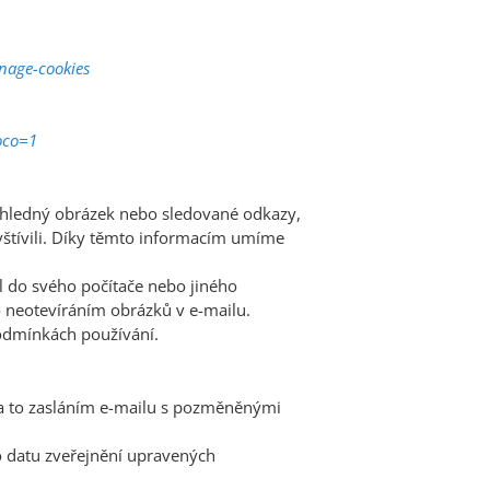
nage-cookies
oco=1
růhledný obrázek nebo sledované odkazy,
navštívili. Díky těmto informacím umíme
el do svého počítače nebo jiného
o neotevíráním obrázků v e-mailu.
podmínkách používání.
, a to zasláním e-mailu s pozměněnými
o datu zveřejnění upravených