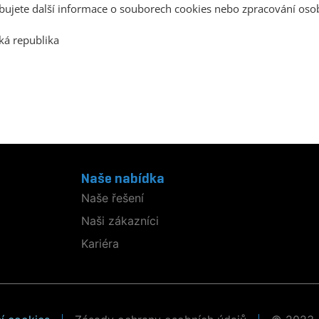
ebujete další informace o souborech cookies nebo zpracování osob
ká republika
6
Naše nabídka
Naše řešení
Naši zákazníci
Kariéra