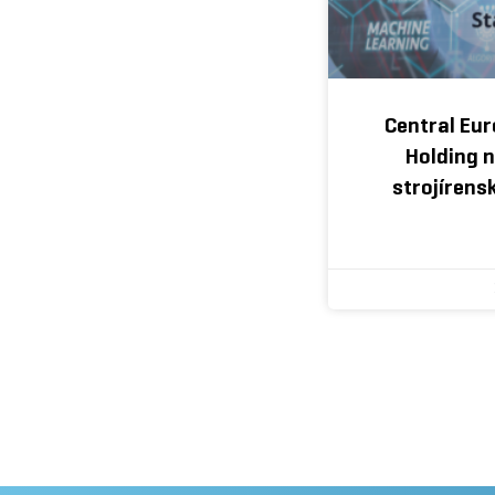
Central Eu
Holding 
strojírens