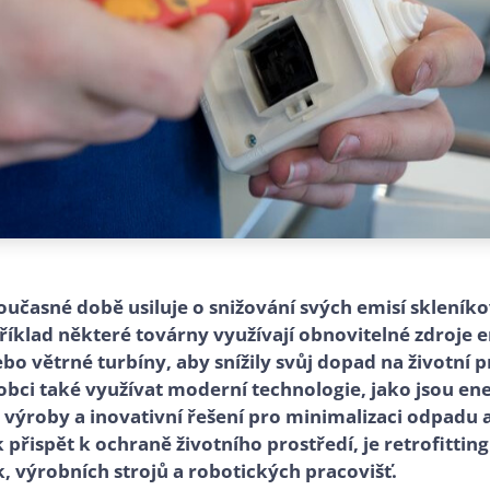
učasné době usiluje o snižování svých emisí skleník
íklad některé továrny využívají obnovitelné zdroje e
ebo větrné turbíny, aby snížily svůj dopad na životní 
bci také využívat moderní technologie, jako jsou en
výroby a inovativní řešení pro minimalizaci odpadu a
k přispět k ochraně životního prostředí, je retrofittin
, výrobních strojů a robotických pracovišť.