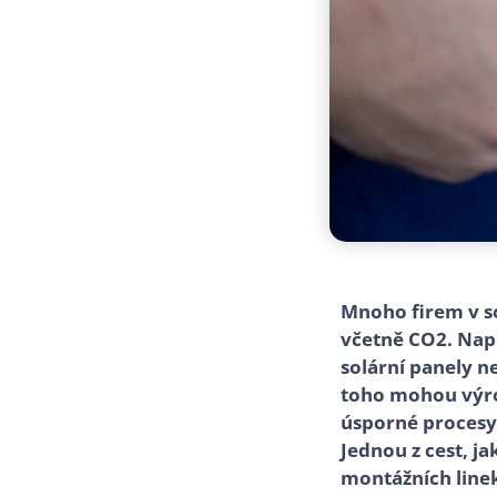
Mnoho firem v so
včetně CO2. Např
solární panely n
toho mohou výro
úsporné procesy 
Jednou z cest, ja
montážních linek