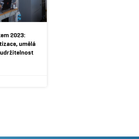
kem 2023:
tizace, umělá
á udržitelnost