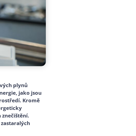
ových plynů
nergie, jako jsou
prostředí. Kromě
ergeticky
 znečištění.
g zastaralých