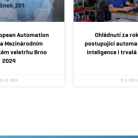
ropean Automation
Ohlédnutí za ro
na Mezinárodním
postupující automa
kém veletrhu Brno
inteligence i trval
2024
14. 8. 2024
8. 1. 2024