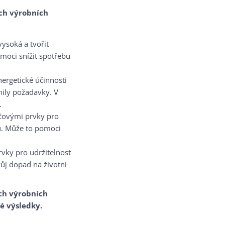
ých výrobních
ysoká a tvořit
moci snížit spotřebu
ergetické účinnosti
nily požadavky. V
.
íčovými prvky pro
ů. Může to pomoci
rvky pro udržitelnost
ůj dopad na životní
ých výrobních
vé výsledky.