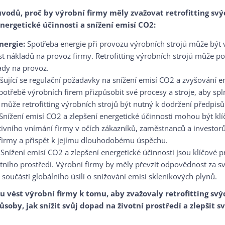
ůvodů, proč by výrobní firmy měly zvažovat retrofitting sv
energetické účinnosti a snížení emisí CO2:
nergie:
Spotřeba energie při provozu výrobních strojů může být v
t nákladů na provoz firmy. Retrofitting výrobních strojů může po
ady na provoz.
ující se regulační požadavky na snížení emisí CO2 a zvyšování en
otřebě výrobních firem přizpůsobit své procesy a stroje, aby spl
může retrofitting výrobních strojů být nutný k dodržení předpisů
Snížení emisí CO2 a zlepšení energetické účinnosti mohou být kl
tivního vnímání firmy v očích zákazníků, zaměstnanců a investor
 firmy a přispět k jejímu dlouhodobému úspěchu.
Snížení emisí CO2 a zlepšení energetické účinnosti jsou klíčové p
tního prostředí. Výrobní firmy by měly převzít odpovědnost za sv
t součástí globálního úsilí o snižování emisí skleníkových plynů.
 vést výrobní firmy k tomu, aby zvažovaly retrofitting sv
ůsoby, jak snížit svůj dopad na životní prostředí a zlepšit s