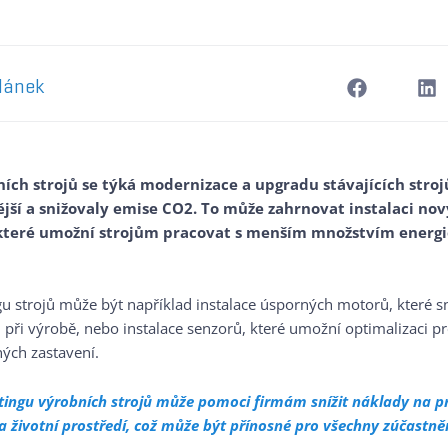
článek
ních strojů se týká modernizace a upgradu stávajících stroj
ější a snižovaly emise CO2. To může zahrnovat instalaci n
 které umožní strojům pracovat s menším množstvím energi
gu strojů může být například instalace úsporných motorů, které s
při výrobě, nebo instalace senzorů, které umožní optimalizaci pr
ných zastavení.
itingu výrobních strojů může pomoci firmám snížit náklady na p
na životní prostředí, což může být přínosné pro všechny zúčastně