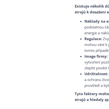
Existuje několik d
strojů k dosažení 
Náklady na e
podstatnou čás
energie a nákl
Regulace:
Zvyš
mohou vést k p
tomto případě 
Image firmy:
vytvoření pozi
zlepšit pověst
Udržitelnost:
a ochranu živo
prostředí a bý
Tyto faktory mohou
strojů a hledaly zp