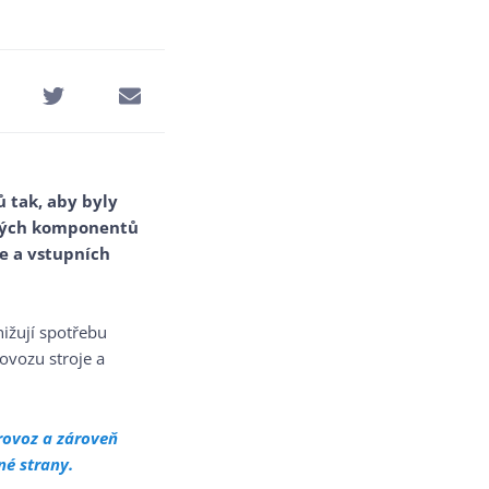
ů tak, aby byly
ových komponentů
e a vstupních
nižují spotřebu
ovozu stroje a
rovoz a zároveň
né strany.